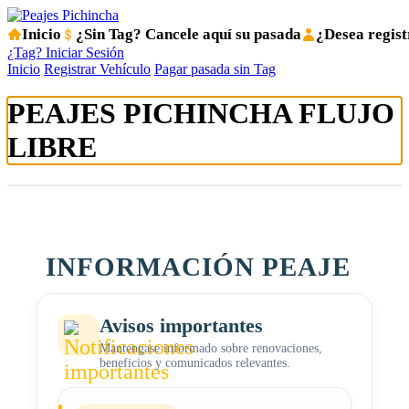
Inicio
¿Sin Tag? Cancele aquí su pasada
¿Desea regist
¿Tag? Iniciar Sesión
Inicio
Registrar Vehículo
Pagar pasada sin Tag
PEAJES PICHINCHA
FLUJO
LIBRE
INFORMACIÓN PEAJE
Avisos importantes
Mantengase informado sobre renovaciones,
beneficios y comunicados relevantes.